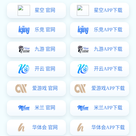
务平台」 - pgys
login_耀世娱乐_耀世娱乐平台-官方授权注
册开户服务 - pgys
长征_长征平台_长征注册_长征娱乐|login
共创美好未来 - pgcz
长征娱乐-技术科技创新,促进游戏发
展。 - pgcz
耀世娱乐:
电话
地图
留言