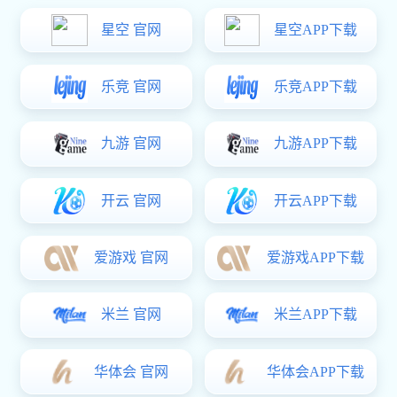
热推产品
耀世娱乐:首 页
产品展示
耀世娱乐 资讯
公司服务热
客户见证
关于耀世娱乐
联系耀世娱乐
联系人
联系电话：
邮箱：dai
分享更多：
网站：58
地址：