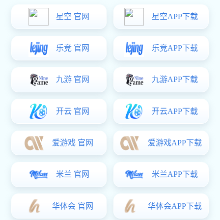
电话
地图
留言