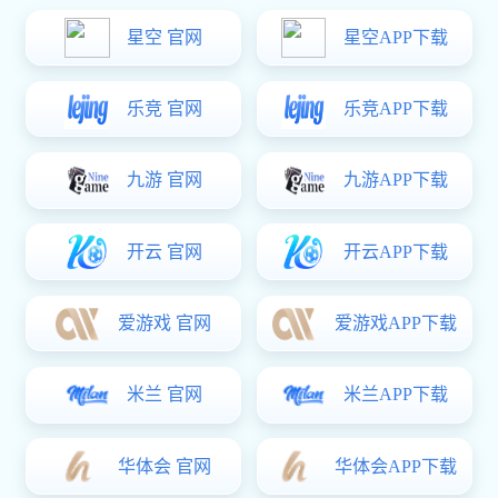
耀世娱乐:
电话
地图
留言